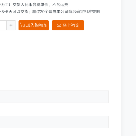
格为工厂交货人民币含税单价，不含运费
下3~5天可以交货；超过20个请与本公司商洽确定相应交期
+
加入购物车

马上咨询
