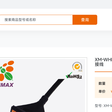
查询
XM-WH
接线
数量
单价
型号: XM-W