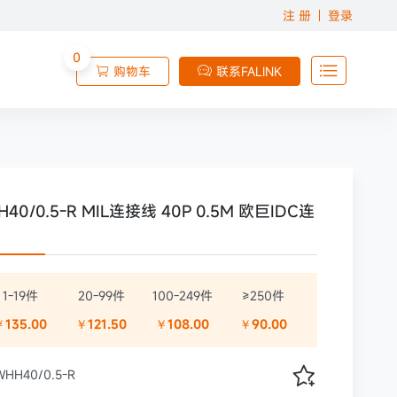
注 册
登录
0

购物车
联系FALINK


H40/0.5-R MIL连接线 40P 0.5M 欧巨IDC连
1-19件
20-99件
100-249件
≥250件
￥135.00
￥121.50
￥108.00
￥90.00

HH40/0.5-R