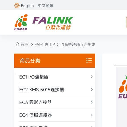

English
中文简体

首页
FA1-1 專用PLC I/O轉接模組/连接线

商品分类

EC1 I/O连接器

EC2 XMS 5015连接器

EC3 圆形连接器

EC4 伺服连接器
