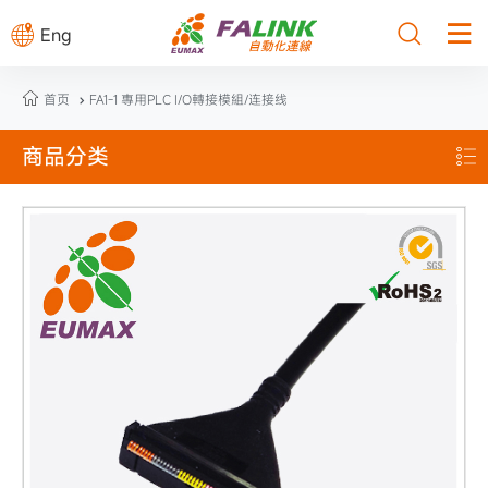



Eng

首页
FA1-1 專用PLC I/O轉接模組/连接线

商品分类
