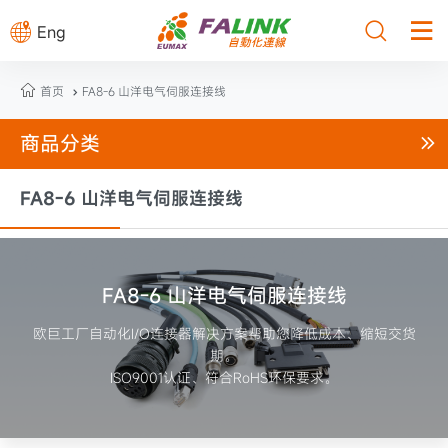



Eng

首页
FA8-6 山洋电气伺服连接线

商品分类

FA8-6 山洋电气伺服连接线
FA8-6 山洋电气伺服连接线
欧巨工厂自动化I/O连接器解决方案帮助您降低成本、缩短交货
期。
ISO9001认证、符合RoHS环保要求。