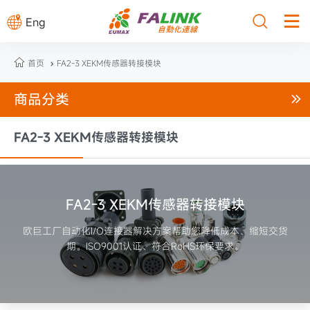



Eng

首页
FA2-3 XEKM传感器转接模块

商品分类

FA2-3 XEKM传感器转接模块
FA2-3 XEKM传感器转接模块
欧巨工厂自动化I/O连接器解决方案帮助您降低成本、缩短交货
期。ISO9001认证、符合RoHS环保要求。