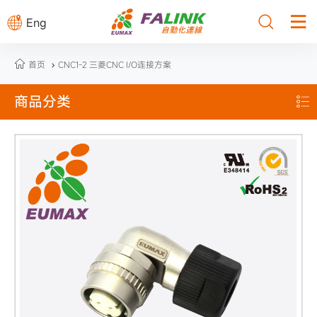



Eng

首页
CNC1-2 三菱CNC I/O连接方案

商品分类
