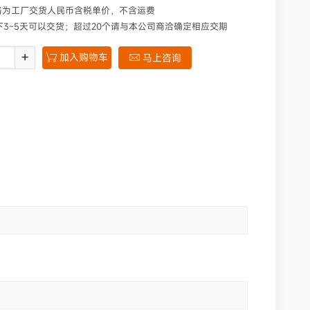
格为工厂交货人民币含税单价，不含运费
下3~5天可以交货；超过20个请与本公司商洽确定相应交期
+
加入购物车

马上咨询
