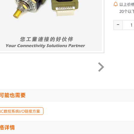

以上价
20个以
-
可能也需要
NC数控系统I/O链接方案
格详情