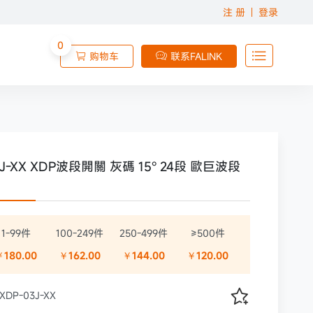
注 册
登录
0

购物车
联系FALINK


3J-XX XDP波段開關 灰碼 15° 24段 歐巨波段
1-99件
100-249件
250-499件
≥500件
￥180.00
￥162.00
￥144.00
￥120.00

XDP-03J-XX