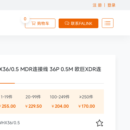
注 册
登录
0

购物车
联系FALINK


X36/0.5 MDR连接线 36P 0.5M 欧巨XDR连
1-19件
20-99件
100-249件
≥250件
￥255.00
￥229.50
￥204.00
￥170.00

HX36/0.5