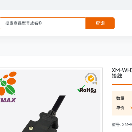
查询
XM-WH
接线
数量
单价
型号: XM-W