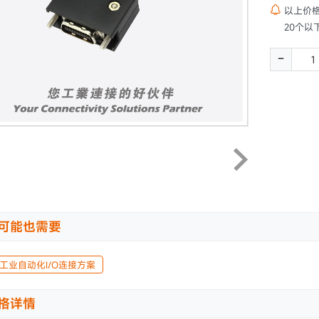

以上价
20个以
-
可能也需要
A工业自动化I/O连接方案
格详情