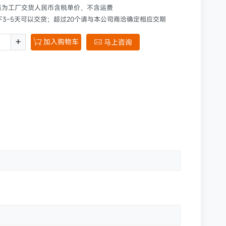
格为工厂交货人民币含税单价，不含运费
下3~5天可以交货；超过20个请与本公司商洽确定相应交期
+
加入购物车

马上咨询
