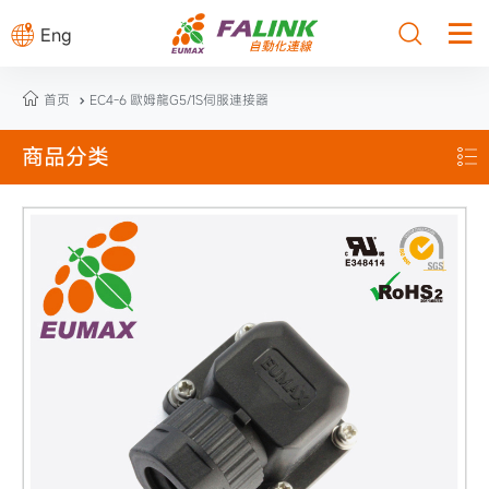



Eng

首页
EC4-6 歐姆龍G5/1S伺服連接器

商品分类
